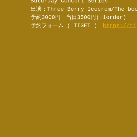
Suturday Concert Series
出演：Three Berry Icecrem/The b
予約3000円　当日3500円(+1order)
予約フォーム ( TIGET )：
https://ti