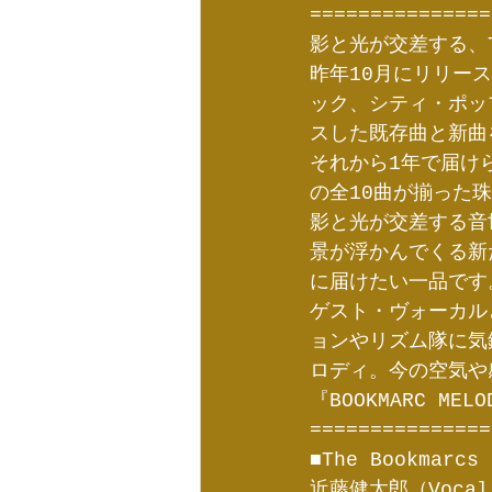
===============
影と光が交差する、T
昨年10月にリリース
ック、シティ・ポッ
スした既存曲と新曲
それから1年で届けら
の全10曲が揃った
影と光が交差する音
景が浮かんでくる新
に届けたい一品です
ゲスト・ヴォーカルと
ョンやリズム隊に気
ロディ。今の空気や感
『BOOKMARC 
===============
■The Bookmarcs
近藤健太郎（Vocal