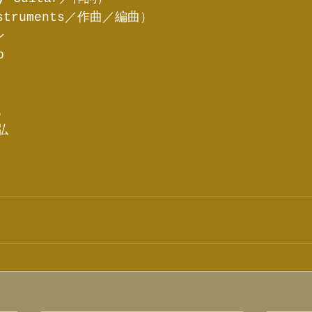
struments／作曲／編曲）
ン
o
地
弘