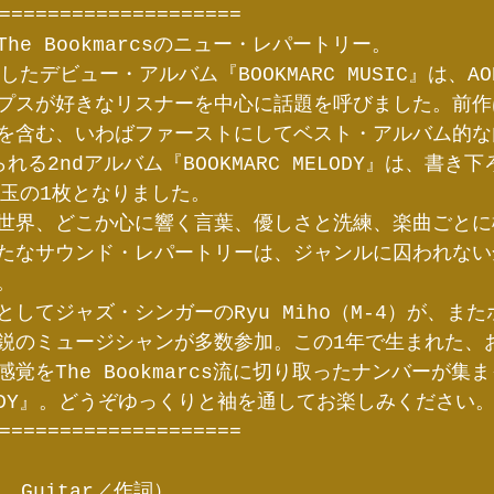
====================
he Bookmarcsのニュー・レパートリー。
したデビュー・アルバム『BOOKMARC MUSIC』は、A
プスが好きなリスナーを中心に話題を呼びました。前作
を含む、いわばファーストにしてベスト・アルバム的な
れる2ndアルバム『BOOKMARC MELODY』は、書き
珠玉の1枚となりました。
世界、どこか心に響く言葉、優しさと洗練、楽曲ごとに
たなサウンド・レパートリーは、ジャンルに囚われない
。
してジャズ・シンガーのRyu Miho（M-4）が、ま
鋭のミュージシャンが多数参加。この1年で生まれた、
覚をThe Bookmarcs流に切り取ったナンバーが集
MELODY』。どうぞゆっくりと袖を通してお楽しみください
====================
, Guitar／作詞）