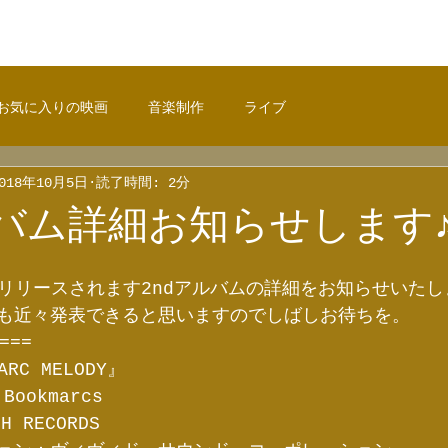
お気に入りの映画
音楽制作
ライブ
018年10月5日
読了時間: 2分
ルバム詳細お知らせします
にリリースされます2ndアルバムの詳細をお知らせいた
も近々発表できると思いますのでしばしお待ちを。
===
RC MELODY』
ookmarcs
 RECORDS