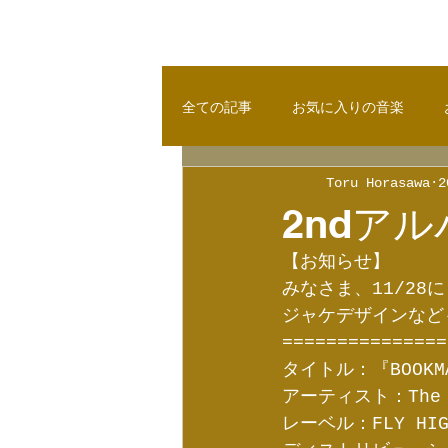
全ての記事
お気に入りの音楽
Toru Horasawa
2
2ndア
【お知らせ】
みなさま、11/28
ジャケデザインなど
===============
タイトル：『BOOKMA
アーティスト：The B
レーベル：FLY HIGH