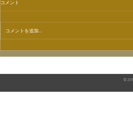
コメント
コメントを追加…
【7/4ラジオ出演情報】
配信ライブ「
SHOW Vol
HOME
NEWS
VIDEO
SHOP
© 20