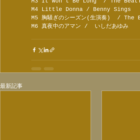
M3 It Wonʼt Be Long  / The Beat
M4 Little Donna / Benny Sings 
M5 胸騒ぎのシーズン(生演奏)  / The Bo
M6 真夜中のアマン /  いしだあゆみ
最新記事