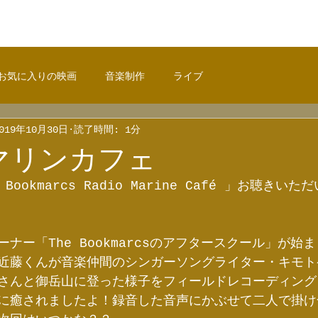
お気に入りの映画
音楽制作
ライブ
019年10月30日
読了時間: 1分
のマリンカフェ
Bookmarcs Radio Marine Café 」お聴きい
ナー「The Bookmarcsのアフタースクール」が始
近藤くんが音楽仲間のシンガーソングライター・キモト
さんと御岳山に登った様子をフィールドレコーディング
に癒されましたよ！録音した音声にかぶせて二人で掛け