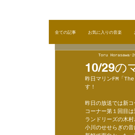
全ての記事
お気に入りの音楽
Toru Horasawa
2
10/29
昨日マリンFM「The 
す！
昨日の放送では新コー
コーナー第１回目は
ランドリーズの木村
小川のせせらぎの音