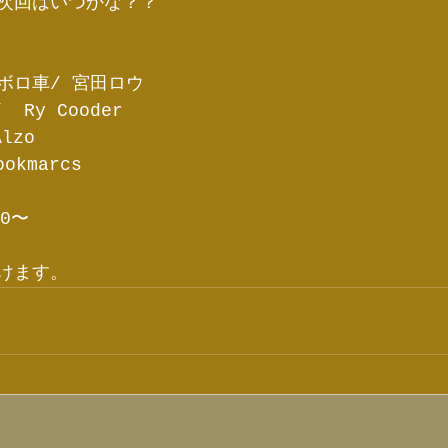
次回はいつかな？？
ボロ車/ 宮田ロウ
  Ry Cooder
lzo
okmarcs
0〜
けます。