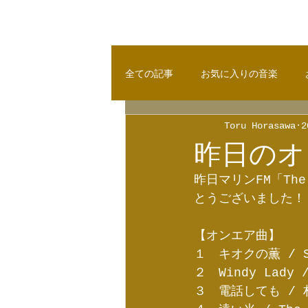
全ての記事
お気に入りの音楽
Toru Horasawa
2
昨日のオ
昨日マリンFM「The 
とうございました！
【オンエア曲】
１　キオクの薫 / Sp
２　Windy Lady
３　電話しても / 