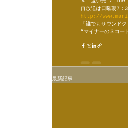
４　遠い光 / The B
再放送は日曜朝7：3
http://www.mari
「誰でもサウンドク
”マイナーの３コー
最新記事