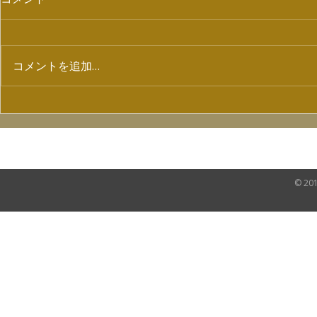
コメントを追加…
【7/4ラジオ出演情報】
配信ライブ「
SHOW Vol
HOME
NEWS
VIDEO
SHOP
© 20