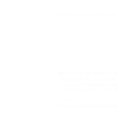
いつもはカヴァー曲中心に演奏する
します。20：00ー 観覧無料です
​眩しくて
https://www.youtube.com/live/QiB
■The Bookmarcs配信ライブ
10/19（日）19：00 からに決定
いつもより少し早く始めます。 今
たくさんできればと思ってます。
​ブクマTV
https://www.youtube.com/@TheBo