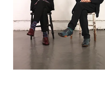
The Bookmarcs
まん腹
棚木竜介と図書館
場所：三鷹
おんがくのじかん
OPEN 18:30 START 19:00
The Bookmarcs 出演は19：40ー
​予約・当日 2000円（別途ド
■11/9 FLY HIGH R
鈴木恵TRIO/MIK
出演：鈴木恵TRIO
MIKKO
The Bookmarcs
やまねみわこtrio
11/9(土) 下北沢・440(four forty