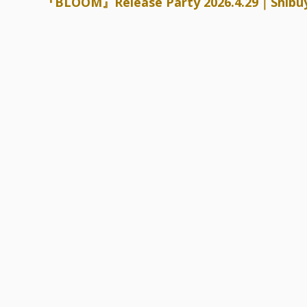
『BLOOM』Release Party 2026.4.29｜S