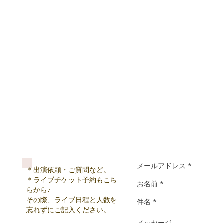
ふるんの小部屋 vol.2
北参道ストロボカフェ
OPEN 12:30/START 13:00
料金￥2500+1drink
出順
月の満ちかけ
https://tsukinomichika
The Bookmarcs
https://www.theboo
Dinorah! Dinorah!
https://twitter.com
The Bookmarcs 14:40-15:20
■11/17（土）philia 
CO
ィリアパーティ vol.
夜の部 after party
茅場町バッテリーパークカフェ18:00OPE
＊出演依頼・ご質問など。
当日:2500円(同上）出演：キモトケイスケパト
＊ライブチケット予約もこち
しまっち from the Caraway★DJｓ中村和美
らから♪
Day,Happy Time!）ナカムラケイ（disq
​その際、ライブ日程と人数を
“WAIKIKI RECORD&T
忘れずにご記入ください。