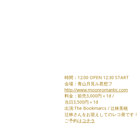
22:20-22:30 ALL CAST !!
-----
終了しました----
■4/6(土)
FLY HIGH RECORDS 
「BOOKMARC SHOW 
日時：2019/4/6（Sat）
時間：12:00 OPEN 12:30 START
会場：青山月見ル君想フ
http://www.moonromantic.com
料金：前売3,000円＋1d /
当日3,500円＋1d
出演:The Bookmarcs / 辻林美穂
辻林さんをお迎えしてのレコ発です！
ご予約は
コチラ
■12/15(土)