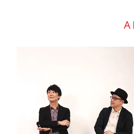
A
12/7 三鷹 おん
■
出演：大久保光貴